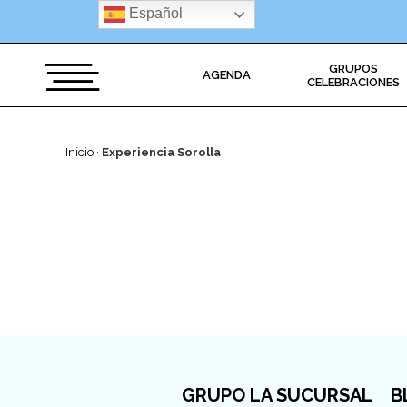
Saltar
Español
al
contenido
GRUPOS
AGENDA
CELEBRACIONES
Inicio
·
Experiencia Sorolla
GRUPO LA SUCURSAL
B