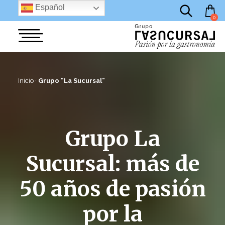
por:
Saltar
Español
al
0
contenido
Inicio
·
Grupo “La Sucursal”
Grupo La
Sucursal: más de
50 años de pasión
por la