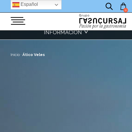
por:
Saltar
Español
al
0
contenido
INFORMACIÓN
>
Inicio
·
Ático Veles