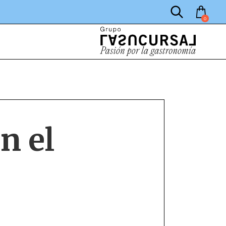
0
n el