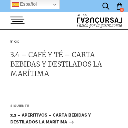
por:
Saltar
Español
al
0
contenido
Inicio
3.4 – CAFÉ Y TÉ – CARTA
BEBIDAS Y DESTILADOS LA
MARÍTIMA
Navegación
de
Siguiente
SIGUIENTE
entradas
entrada
3.3 – APERITIVOS – CARTA BEBIDAS Y
DESTILADOS LA MARÍTIMA