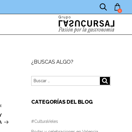
0
¿BUSCAS ALGO?
Buscar
Buscar
por:
CATEGORÍAS DEL BLOG
E
Siguiente
entrada
Y
#CulturaVeles
A
Bodas y celebraciones en Valencia