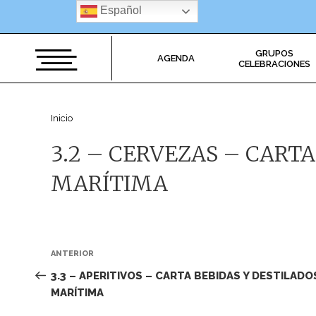
Saltar
Español
al
contenido
GRUPOS
AGENDA
CELEBRACIONES
Inicio
3.2 – CERVEZAS – CARTA
MARÍTIMA
Navegación
Entrada
ANTERIOR
de
anterior:
3.3 – APERITIVOS – CARTA BEBIDAS Y DESTILADO
MARÍTIMA
entradas