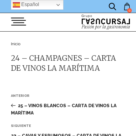
por:
Saltar
Español
al
0
contenido
Inicio
24 – CHAMPAGNES – CARTA
DE VINOS LA MARÍTIMA
Navegación
Entrada
ANTERIOR
de
anterior:
25 – VINOS BLANCOS – CARTA DE VINOS LA
entradas
MARÍTIMA
Siguiente
SIGUIENTE
entrada
23 – CAVAS Y ESPUMOSOS – CARTA DE VINOS LA