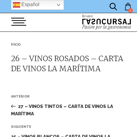
por:
Saltar
Español
al
0
contenido
Inicio
26 – VINOS ROSADOS – CARTA
DE VINOS LA MARÍTIMA
Navegación
Entrada
ANTERIOR
de
anterior:
27 – VINOS TINTOS – CARTA DE VINOS LA
entradas
MARÍTIMA
Siguiente
SIGUIENTE
entrada
25 – VINOS BLANCOS – CARTA DE VINOS LA