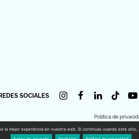
Instagram
Facebook
Linkedin
Tiktok
You
REDES SOCIALES
Política de privaci
 la mejor experiencia en nuestra web. Si continúas usando este sitio,
Estoy de acuerdo
Rechazar
Política de privacidad