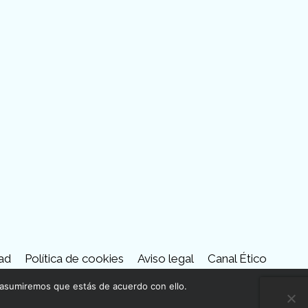
tube
dad
Política de cookies
Aviso legal
Canal Ético
 asumiremos que estás de acuerdo con ello.