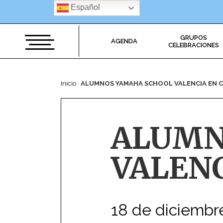
Saltar
Español
al
contenido
GRUPOS
AGENDA
CELEBRACIONES
Inicio
·
ALUMNOS YAMAHA SCHOOL VALENCIA EN 
ALUMN
VALENC
18 de diciembr