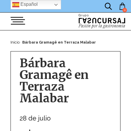
por:
Saltar
Español
al
0
contenido
Inicio
·
Bárbara Gramagê en Terraza Malabar
Bárbara
Gramagê en
Terraza
Malabar
28 de julio