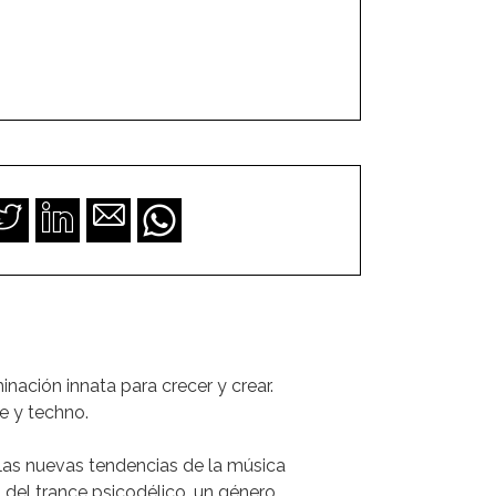
ación innata para crecer y crear.
e y techno.
 las nuevas tendencias de la música
 del trance psicodélico, un género