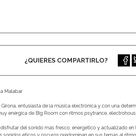
¿QUIERES COMPARTIRLO?
za Malabar
rona, entusiasta de la música electrónica y con una determin
uy enérgica de Big Room con ritmos psytrance, electrohous
isfrutar del sonido más fresco, energético y actualizado en
os sonidos éticos y oscuros predominan en sus temas al ritmo