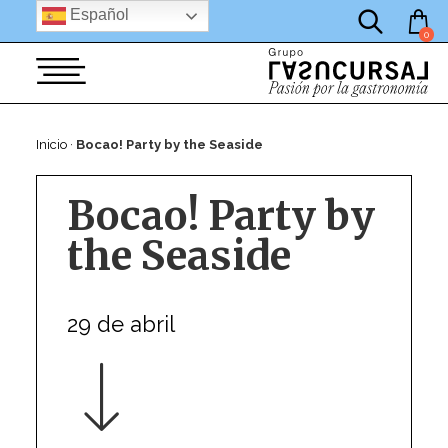
por:
Saltar
Español
al
0
contenido
Inicio
·
Bocao! Party by the Seaside
Bocao! Party by
the Seaside
29 de abril