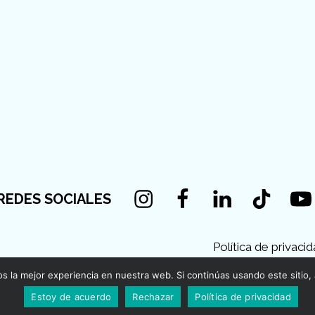
Instagram
Facebook
Linkedin
Tiktok
You
REDES SOCIALES
Política de privaci
 la mejor experiencia en nuestra web. Si continúas usando este sitio,
Estoy de acuerdo
Rechazar
Política de privacidad