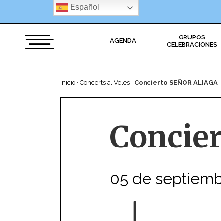
Saltar
Español
al
contenido
GRUPOS
AGENDA
CELEBRACIONES
Inicio
·
Concerts al Veles
·
Concierto SEÑOR ALIAGA
Concie
05 de septiem