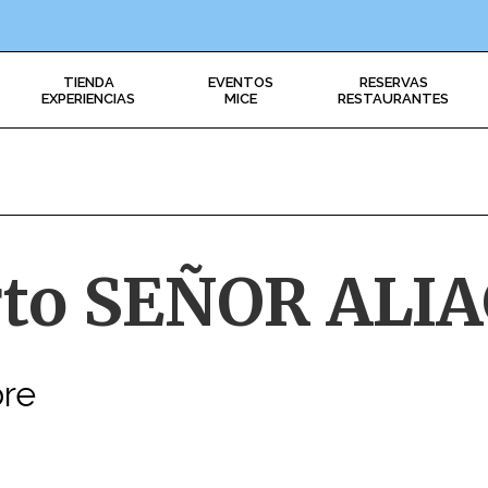
TIENDA
EVENTOS
RESERVAS
EXPERIENCIAS
MICE
RESTAURANTES
rto SEÑOR ALI
bre