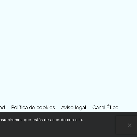
tube
dad
Política de cookies
Aviso legal
Canal Ético
 asumiremos que estás de acuerdo con ello.