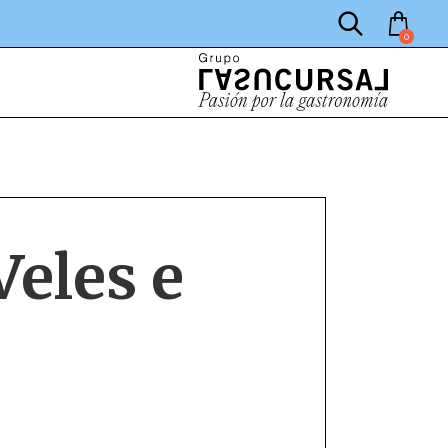
0
Veles e