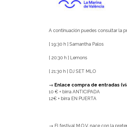
A continuación puedes consultar la 
[ 19:30 h ] Samantha Palos
[ 20:30 h ] Lemons
[ 21:30 h ] DJ SET MLO
→
Enlace compra de entradas (ví
10 € + birra ANTICIPADA
12€ + birra EN PUERTA
→ El festival M.O.V. nace con la pret