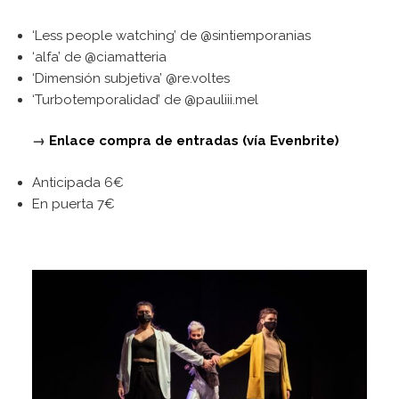
‘Less people watching’ de @sintiemporanias
‘alfa’ de @ciamatteria
‘Dimensión subjetiva’ @re.voltes
‘Turbotemporalidad’ de @pauliii.mel
→
Enlace compra de entradas (vía Evenbrite)
Anticipada 6€
En puerta 7€