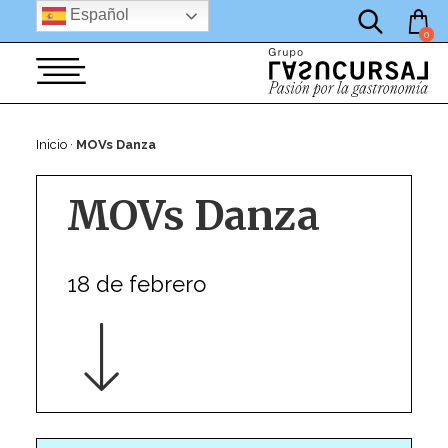
por:
Saltar
Español
al
0
contenido
Inicio
·
MOVs Danza
MOVs Danza
18 de febrero