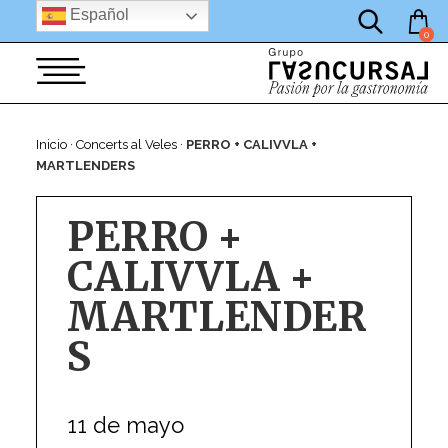
por:
Saltar
Español
al
0
contenido
Inicio
·
Concerts al Veles
·
PERRO + CALIVVLA +
MARTLENDERS
PERRO +
CALIVVLA +
MARTLENDER
S
11 de mayo