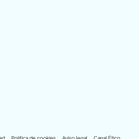
tube
dad
Política de cookies
Aviso legal
Canal Ético