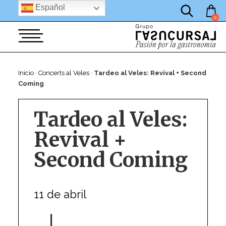
por:
Saltar
Español
al
0
contenido
Inicio
·
Concerts al Veles
·
Tardeo al Veles: Revival + Second
Coming
Tardeo al Veles:
Revival +
Second Coming
11 de abril