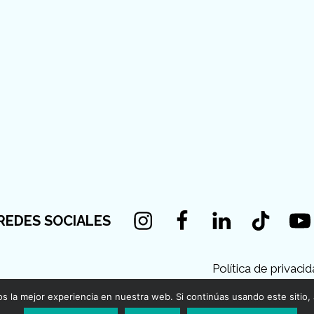
Instagram
Facebook
Linkedin
Tiktok
You
REDES SOCIALES
Política de privaci
 la mejor experiencia en nuestra web. Si continúas usando este sitio,