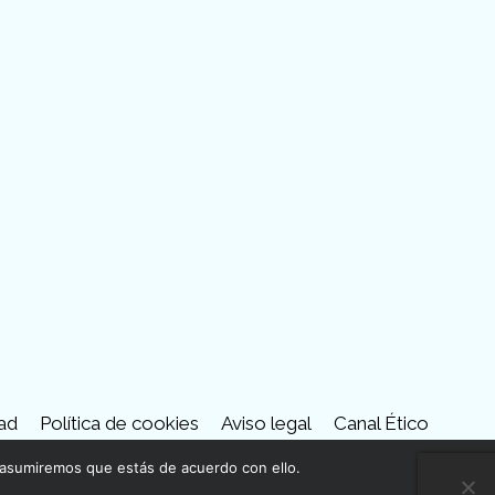
tube
dad
Política de cookies
Aviso legal
Canal Ético
 asumiremos que estás de acuerdo con ello.