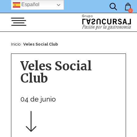
por:
Saltar
Español
al
0
contenido
Inicio
·
Veles Social Club
Veles Social
Club
04 de junio