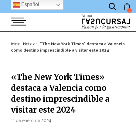
por:
Saltar
Español
al
0
contenido
Inicio
·
Noticias
·
“The New York Times” destaca a Valencia
como destino imprescindible a visitar este 2024
«The New York Times»
destaca a Valencia como
destino imprescindible a
visitar este 2024
PUBLICADO
11 de enero de 2024
Por
EL
JAVIER