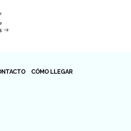
E
Siguiente
entrada
o
5
ONTACTO
CÓMO LLEGAR