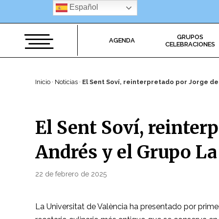
Saltar
Español
al
contenido
GRUPOS
AGENDA
CELEBRACIONES
Inicio
·
Noticias
·
El Sent Soví, reinterpretado por Jorge de
El Sent Soví, reinter
Andrés y el Grupo La
PUBLICADO
22 de febrero de 2025
Por
EL
JAVIER
La Universitat de València ha presentado por prime