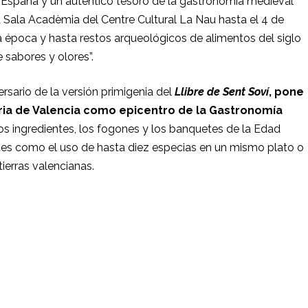
n España y un auténtico tesoro de la gastronomía medieval
la Sala Acadèmia del Centre Cultural La Nau hasta el 4 de
a época y hasta restos arqueológicos de alimentos del siglo
 sabores y olores”.
ersario de la versión primigenia del
Llibre de Sent Soví
, pone
naria de Valencia como epicentro de la Gastronomía
los ingredientes, los fogones y los banquetes de la Edad
ntes como el uso de hasta diez especias en un mismo plato o
ierras valencianas.