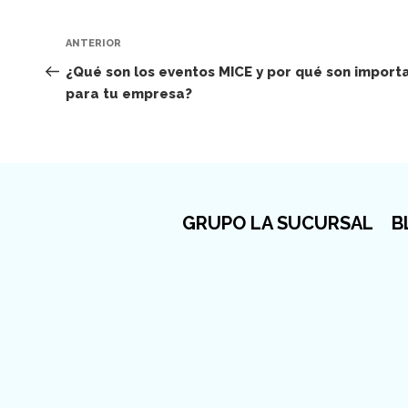
Navegación
Entrada
ANTERIOR
de
anterior:
¿Qué son los eventos MICE y por qué son import
para tu empresa?
entradas
GRUPO LA SUCURSAL
B