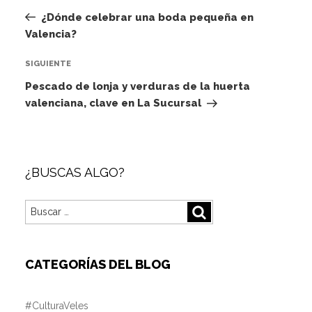
de
anterior:
¿Dónde celebrar una boda pequeña en
entradas
Valencia?
Siguiente
SIGUIENTE
entrada
Pescado de lonja y verduras de la huerta
valenciana, clave en La Sucursal
¿BUSCAS ALGO?
Buscar
Buscar
por:
CATEGORÍAS DEL BLOG
#CulturaVeles