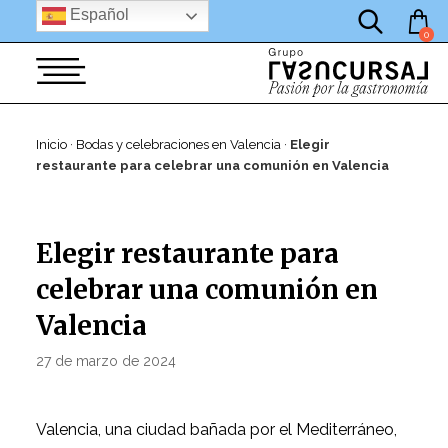
por:
Saltar
Español
al
0
contenido
Inicio
·
Bodas y celebraciones en Valencia
·
Elegir
restaurante para celebrar una comunión en Valencia
Elegir restaurante para
celebrar una comunión en
Valencia
PUBLICADO
27 de marzo de 2024
Por
EL
JAVIER
Valencia, una ciudad bañada por el Mediterráneo,